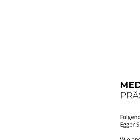
MED
PRÄ
Folgen
Egger S
Wie an