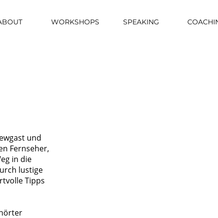
ABOUT
WORKSHOPS
SPEAKING
COACHI
N
viewgast und
en Fernseher,
g in die
urch lustige
tvolle Tipps
hörter