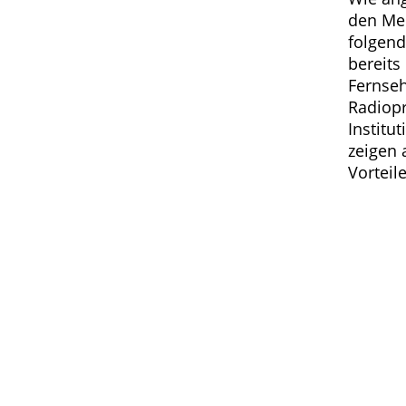
den Med
folgend
bereits
Fernse
Radiop
Institu
zeigen 
Vorteile